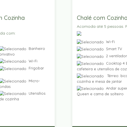
m Cozinha
Chalé com Cozinha
Acomoda até 5 pessoas. P
ada com:
Wi-Fi
Banheiro
Smart TV
privativo
2 ventilado
Wi-Fi
Cooktop 4 b
Frigobar
cafeteira e utensílios de co
Térreo: bic
Micro-
cozinha e mesa de jantar
ondas
Andar super
Utensílios
Queen e cama de solteiro
de cozinha