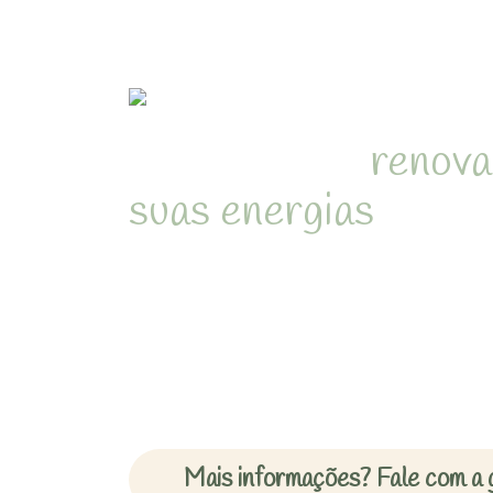
Refúgio para
renova
suas energias
em me
natureza de Juquehy
Desperte com o som dos pássa
cercado pela Mata Atlântica 
inesquecíveis em chalés acon
Mais informações? Fale com a 