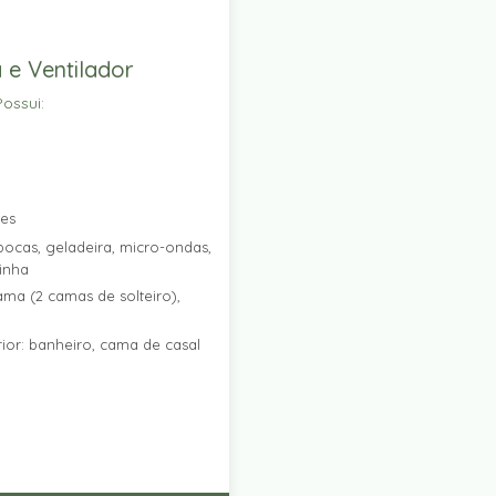
 e Ventilador
ossui:
res
ocas, geladeira, micro-ondas,
zinha
ama (2 camas de solteiro),
ior: banheiro, cama de casal