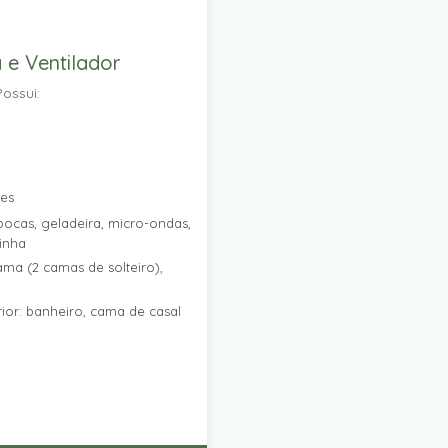
 e Ventilador
ossui:
res
ocas, geladeira, micro-ondas,
zinha
ama (2 camas de solteiro),
ior: banheiro, cama de casal