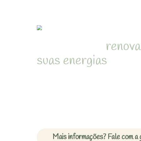
Refúgio para
renova
suas energias
em me
natureza de Juquehy
Desperte com o som dos pássa
cercado pela Mata Atlântica 
inesquecíveis em chalés acon
Mais informações? Fale com a 