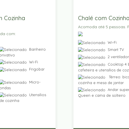
m Cozinha
Chalé com Cozinha
Acomoda até 5 pessoas. P
ada com:
Wi-Fi
Banheiro
Smart TV
privativo
2 ventilado
Wi-Fi
Cooktop 4 b
Frigobar
cafeteira e utensílios de co
Térreo: bic
Micro-
cozinha e mesa de jantar
ondas
Andar super
Utensílios
Queen e cama de solteiro
de cozinha