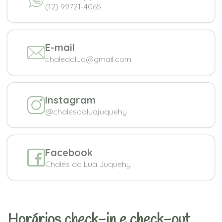
(12) 99721-4065
E-mail
chaledalua@gmail.com
Instagram
@chalesdaluajuquehy
Facebook
Chalés da Lua Juquehy
Horários check-in e check-out