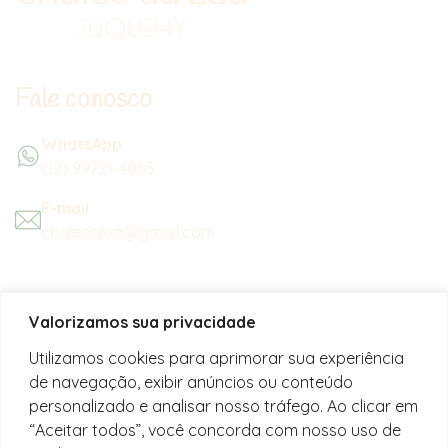
Fale conosco
WhatsApp
(12) 99721-4065
E-mail
chaledalua@gmail.com
Seu refúgio em meio à natureza
Valorizamos sua privacidade
na bela praia de Juquehy.
Utilizamos cookies para aprimorar sua experiência
de navegação, exibir anúncios ou conteúdo
Instagram
personalizado e analisar nosso tráfego. Ao clicar em
@chalesdaluajuquehy
“Aceitar todos”, você concorda com nosso uso de