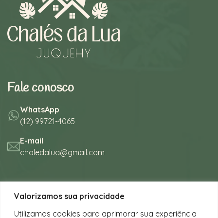
Fale conosco
WhatsApp
(12) 99721-4065
E-mail
chaledalua@gmail.com
Seu refúgio em meio à natureza
Valorizamos sua privacidade
na bela praia de Juquehy.
Utilizamos cookies para aprimorar sua experiência