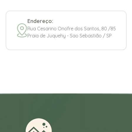
Endereço:
Rua Cesarino Onofre dos Santos, 80 /85
Praia de Juquehy - Sao Sebastião / SP