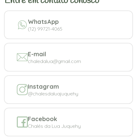
Entre em contato conosco
WhatsApp
(12) 99721-4065
E-mail
chaledalua@gmail.com
Instagram
@chalesdaluajuquehy
Facebook
Chalés da Lua Juquehy