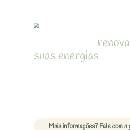
Refúgio para
renova
suas energias
em me
natureza de Juquehy
Desperte com o som dos pássa
cercado pela Mata Atlântica 
inesquecíveis em chalés acon
Mais informações? Fale com a 