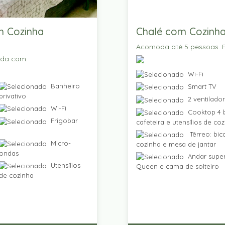
m Cozinha
Chalé com Cozinha
Acomoda até 5 pessoas. P
ada com:
Wi-Fi
Banheiro
Smart TV
privativo
2 ventilado
Wi-Fi
Cooktop 4 b
Frigobar
cafeteira e utensílios de co
Térreo: bic
Micro-
cozinha e mesa de jantar
ondas
Andar super
Utensílios
Queen e cama de solteiro
de cozinha