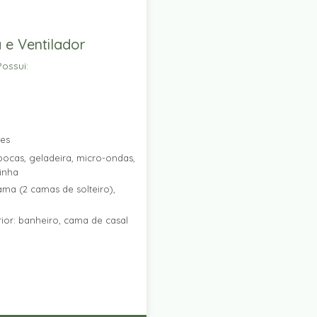
 e Ventilador
ossui:
res
ocas, geladeira, micro-ondas,
zinha
ama (2 camas de solteiro),
ior: banheiro, cama de casal