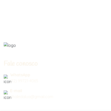
Fale conosco
WhatsApp
(12) 99721-4065
E-mail
chaledalua@gmail.com