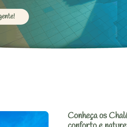
gente!
Conheça os Chalé
conforto e nature