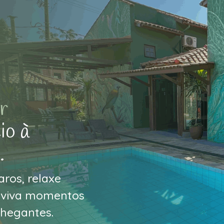
r
io à
.
ros, relaxe
e viva momentos
chegantes.