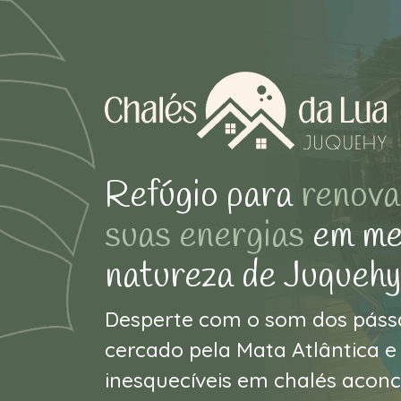
Refúgio para
renova
suas energias
em me
natureza de Juquehy
Desperte com o som dos pássa
cercado pela Mata Atlântica 
inesquecíveis em chalés acon