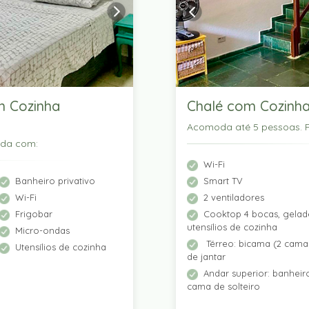
m Cozinha
Chalé com Cozinha
Acomoda até 5 pessoas. P
ada com:
Wi-Fi
Banheiro privativo
Smart TV
Wi-Fi
2 ventiladores
Frigobar
Cooktop 4 bocas, gelade
utensílios de cozinha
Micro-ondas
Térreo: bicama (2 camas
Utensílios de cozinha
de jantar
Andar superior: banhei
cama de solteiro