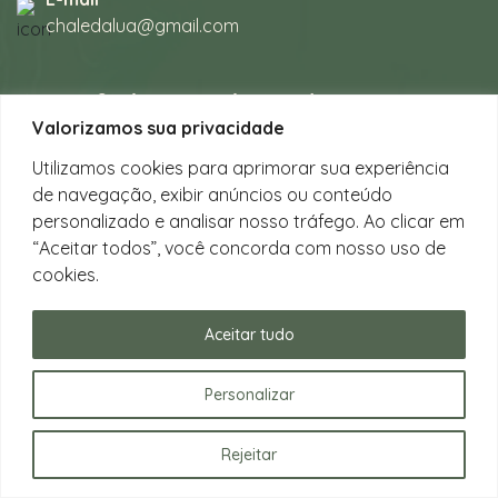
chaledalua@gmail.com
Seu refúgio em meio à natureza
Valorizamos sua privacidade
na bela praia de Juquehy.
Utilizamos cookies para aprimorar sua experiência
de navegação, exibir anúncios ou conteúdo
Instagram
personalizado e analisar nosso tráfego. Ao clicar em
@chalesdaluajuquehy
“Aceitar todos”, você concorda com nosso uso de
cookies.
Facebook
Chalés da Lua Juquehy
Aceitar tudo
Personalizar
Rejeitar