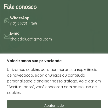
Fale conosco
WhatsApp
(12) 99721-4065
E-mail
chaledalua@gmail.com
Seu refúgio em meio à natureza
Valorizamos sua privacidade
na bela praia de Juquehy.
Utilizamos cookies para aprimorar sua experiência
de navegação, exibir anúncios ou conteúdo
Instagram
personalizado e analisar nosso tráfego. Ao clicar em
@chalesdaluajuquehy
“Aceitar todos”, você concorda com nosso uso de
cookies.
Facebook
Chalés da Lua Juquehy
Aceitar tudo