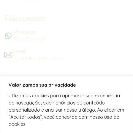
Fale conosco
WhatsApp
(12) 99721-4065
E-mail
chaledalua@gmail.com
Seu refúgio em meio à natureza
Valorizamos sua privacidade
na bela praia de Juquehy.
Utilizamos cookies para aprimorar sua experiência
de navegação, exibir anúncios ou conteúdo
Instagram
personalizado e analisar nosso tráfego. Ao clicar em
@chalesdaluajuquehy
“Aceitar todos”, você concorda com nosso uso de
cookies.