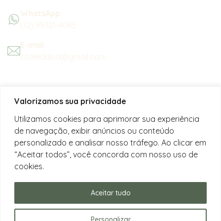
WhatsApp
(12) 99721-4065
E-mail
chaledalua@gmail.com
Seu refúgio em meio à natureza
Valorizamos sua privacidade
na bela praia de Juquehy.
Utilizamos cookies para aprimorar sua experiência
de navegação, exibir anúncios ou conteúdo
Instagram
personalizado e analisar nosso tráfego. Ao clicar em
@chalesdaluajuquehy
“Aceitar todos”, você concorda com nosso uso de
cookies.
Facebook
Chalés da Lua Juquehy
Aceitar tudo
Personalizar