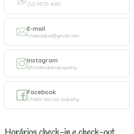
(12) 99721-4065
E-mail
chaledalua@gmail.com
Instagram
@chalesdaluajuquehy
Facebook
Chalés da Lua Juquehy
Horários check-in e check-out