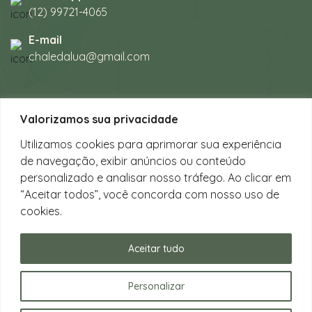
(12) 99721-4065
E-mail
chaledalua@gmail.com
Seu refúgio em meio à natureza
Valorizamos sua privacidade
na bela praia de Juquehy.
Utilizamos cookies para aprimorar sua experiência
de navegação, exibir anúncios ou conteúdo
Instagram
personalizado e analisar nosso tráfego. Ao clicar em
@chalesdaluajuquehy
“Aceitar todos”, você concorda com nosso uso de
cookies.
Facebook
Chalés da Lua Juquehy
Aceitar tudo
Personalizar