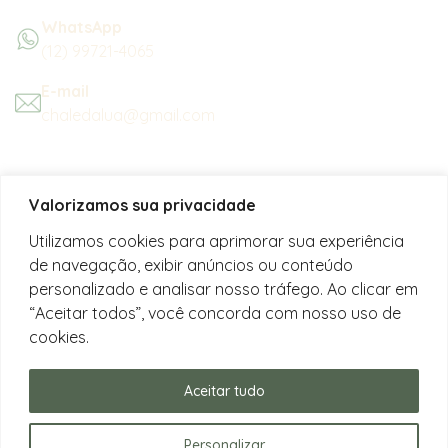
WhatsApp
(12) 99721-4065
E-mail
chaledalua@gmail.com
Seu refúgio em meio à natureza
Valorizamos sua privacidade
na bela praia de Juquehy.
Utilizamos cookies para aprimorar sua experiência
de navegação, exibir anúncios ou conteúdo
Instagram
personalizado e analisar nosso tráfego. Ao clicar em
@chalesdaluajuquehy
“Aceitar todos”, você concorda com nosso uso de
cookies.
Facebook
Chalés da Lua Juquehy
Aceitar tudo
Personalizar