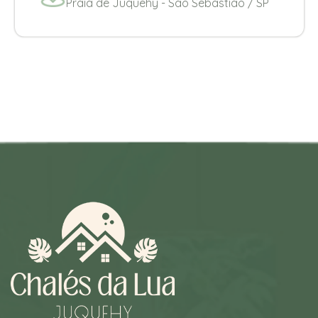
Praia de Juquehy - Sao Sebastião / SP