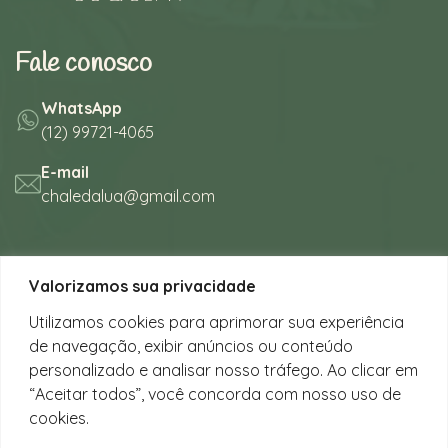
Fale conosco
WhatsApp
(12) 99721-4065
E-mail
chaledalua@gmail.com
Seu refúgio em meio à natureza
Valorizamos sua privacidade
na bela praia de Juquehy.
Utilizamos cookies para aprimorar sua experiência
de navegação, exibir anúncios ou conteúdo
Instagram
personalizado e analisar nosso tráfego. Ao clicar em
@chalesdaluajuquehy
“Aceitar todos”, você concorda com nosso uso de
cookies.