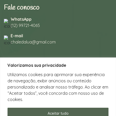
Fale conosco
WhatsApp
(12) 99721-4065
E-mail
chaledalua@gmail.com
Seu refúgio em meio à natureza
Valorizamos sua privacidade
na bela praia de Juquehy.
Utilizamos cookies para aprimorar sua experiência
de navegação, exibir anúncios ou conteúdo
Instagram
personalizado e analisar nosso tráfego. Ao clicar em
@chalesdaluajuquehy
“Aceitar todos”, você concorda com nosso uso de
cookies.
Facebook
Chalés da Lua Juquehy
Aceitar tudo