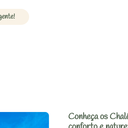
gente!
Conheça os Chalé
conforto e nature