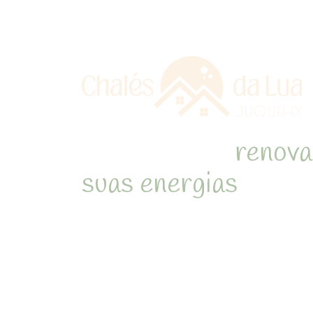
Refúgio para
renova
suas energias
em me
natureza de Juquehy
Desperte com o som dos pássa
cercado pela Mata Atlântica 
inesquecíveis em chalés acon