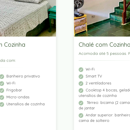
m Cozinha
Chalé com Cozinha
Acomoda até 5 pessoas. P
ada com:
Wi-Fi
Banheiro privativo
Smart TV
Wi-Fi
2 ventiladores
Frigobar
Cooktop 4 bocas, gelade
utensílios de cozinha
Micro-ondas
Térreo: bicama (2 camas
Utensílios de cozinha
de jantar
Andar superior: banhei
cama de solteiro