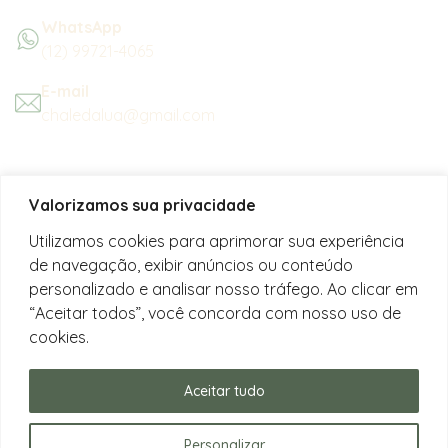
WhatsApp
(12) 99721-4065
E-mail
chaledalua@gmail.com
Seu refúgio em meio à natureza
Valorizamos sua privacidade
na bela praia de Juquehy.
Utilizamos cookies para aprimorar sua experiência
de navegação, exibir anúncios ou conteúdo
Instagram
personalizado e analisar nosso tráfego. Ao clicar em
@chalesdaluajuquehy
“Aceitar todos”, você concorda com nosso uso de
cookies.
Facebook
Chalés da Lua Juquehy
Aceitar tudo
Personalizar