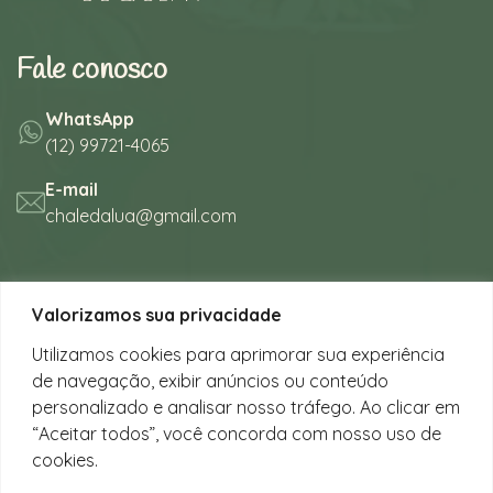
Fale conosco
WhatsApp
(12) 99721-4065
E-mail
chaledalua@gmail.com
Seu refúgio em meio à natureza
Valorizamos sua privacidade
na bela praia de Juquehy.
Utilizamos cookies para aprimorar sua experiência
de navegação, exibir anúncios ou conteúdo
Instagram
personalizado e analisar nosso tráfego. Ao clicar em
@chalesdaluajuquehy
“Aceitar todos”, você concorda com nosso uso de
cookies.