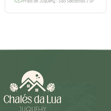
Praia de Juquehy - Sao Sebastião / SP