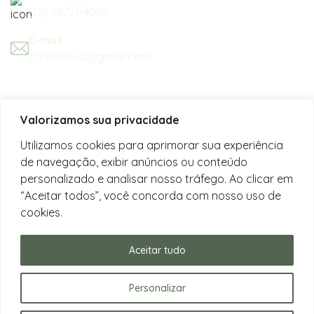
(12) 99721-4065
E-mail
chaledalua@gmail.com
Seu refúgio em meio à natureza
Valorizamos sua privacidade
na bela praia de Juquehy.
Utilizamos cookies para aprimorar sua experiência
de navegação, exibir anúncios ou conteúdo
Instagram
personalizado e analisar nosso tráfego. Ao clicar em
@chalesdaluajuquehy
“Aceitar todos”, você concorda com nosso uso de
cookies.
Facebook
Chalés da Lua Juquehy
Aceitar tudo
Personalizar