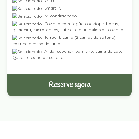
Wi-Fi
Smart Tv
Ar-condicionado
Cozinha com fogão cooktop 4 bocas,
geladeira, micro-ondas, cafeteira e utensílios de cozinha
Térreo: bicama (2 camas de solteiro),
cozinha e mesa de jantar
Andar superior: banheiro, cama de casal
Queen e cama de solteiro
Reserve agora