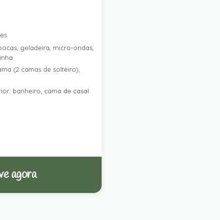
res
ocas, geladeira, micro-ondas,
zinha
ama (2 camas de solteiro),
ior: banheiro, cama de casal
ve agora