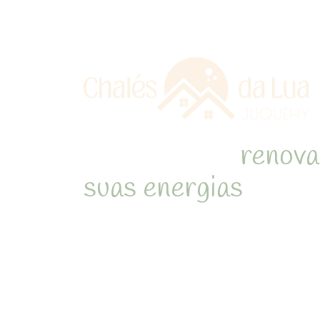
Refúgio para
renova
suas energias
em me
natureza de Juquehy
Desperte com o som dos pássa
cercado pela Mata Atlântica 
inesquecíveis em chalés acon