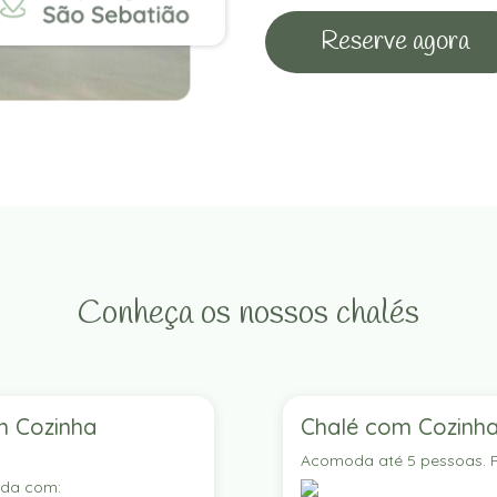
Reserve agora
Conheça os nossos chalés
m Cozinha
Chalé com Cozinha
Acomoda até 5 pessoas. P
ada com: