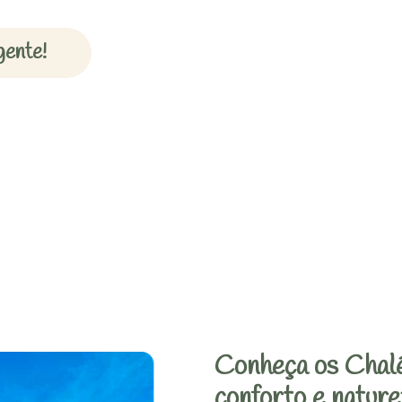
gente!
Conheça os Chalé
conforto e nature