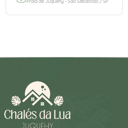
Praia de Juquehy - Sao Sebastião / SP