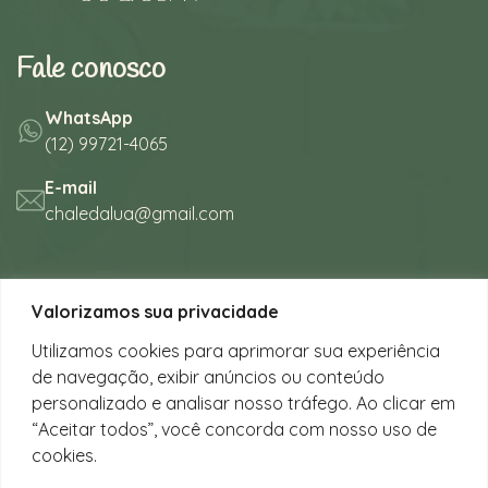
Fale conosco
WhatsApp
(12) 99721-4065
E-mail
chaledalua@gmail.com
Seu refúgio em meio à natureza
Valorizamos sua privacidade
na bela praia de Juquehy.
Utilizamos cookies para aprimorar sua experiência
de navegação, exibir anúncios ou conteúdo
Instagram
personalizado e analisar nosso tráfego. Ao clicar em
@chalesdaluajuquehy
“Aceitar todos”, você concorda com nosso uso de
cookies.