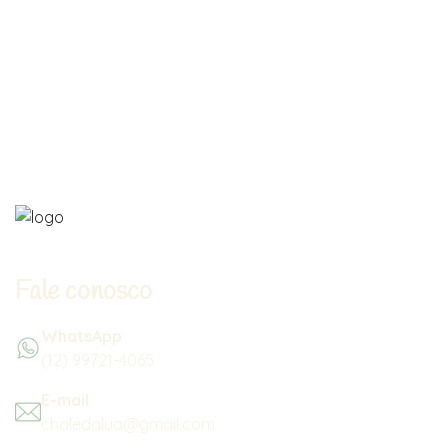
Fale conosco
WhatsApp
(12) 99721-4065
E-mail
chaledalua@gmail.com