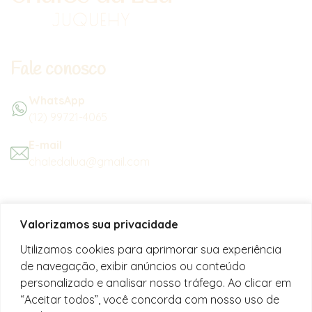
Fale conosco
WhatsApp
(12) 99721-4065
E-mail
chaledalua@gmail.com
Seu refúgio em meio à natureza
Valorizamos sua privacidade
na bela praia de Juquehy.
Utilizamos cookies para aprimorar sua experiência
de navegação, exibir anúncios ou conteúdo
Instagram
personalizado e analisar nosso tráfego. Ao clicar em
@chalesdaluajuquehy
“Aceitar todos”, você concorda com nosso uso de