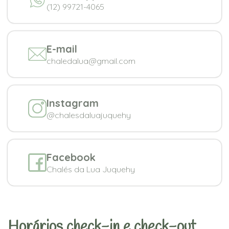
(12) 99721-4065
E-mail
chaledalua@gmail.com
Instagram
@chalesdaluajuquehy
Facebook
Chalés da Lua Juquehy
Horários check-in e check-out