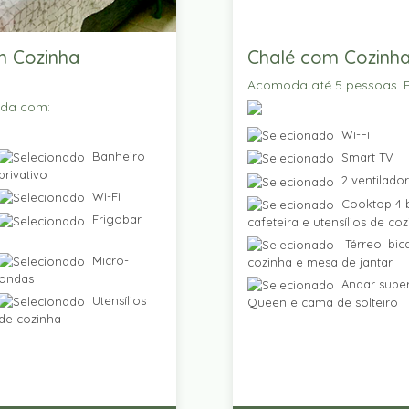
m Cozinha
Chalé com Cozinha
Acomoda até 5 pessoas. P
ada com:
Wi-Fi
Banheiro
Smart TV
privativo
2 ventilado
Wi-Fi
Cooktop 4 b
Frigobar
cafeteira e utensílios de co
Térreo: bic
Micro-
cozinha e mesa de jantar
ondas
Andar super
Utensílios
Queen e cama de solteiro
de cozinha