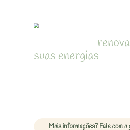
Refúgio para
renova
suas energias
em me
natureza de Juquehy
Desperte com o som dos pássa
cercado pela Mata Atlântica 
inesquecíveis em chalés acon
Mais informações? Fale com a 