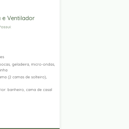
 e Ventilador
ossui:
res
ocas, geladeira, micro-ondas,
zinha
ama (2 camas de solteiro),
ior: banheiro, cama de casal