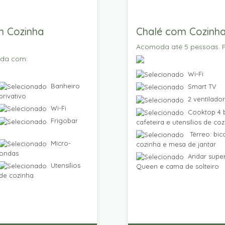
m Cozinha
Chalé com Cozinha
Acomoda até 5 pessoas. P
ada com:
Wi-Fi
Banheiro
Smart TV
privativo
2 ventilado
Wi-Fi
Cooktop 4 b
Frigobar
cafeteira e utensílios de co
Térreo: bic
Micro-
cozinha e mesa de jantar
ondas
Andar super
Utensílios
Queen e cama de solteiro
de cozinha