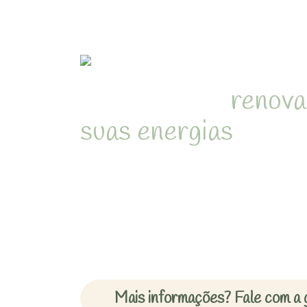
Refúgio para
renova
suas energias
em me
natureza de Juquehy
Desperte com o som dos pássa
cercado pela Mata Atlântica 
inesquecíveis em chalés acon
Mais informações? Fale com a 