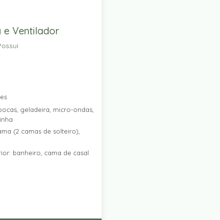
 e Ventilador
ossui:
res
ocas, geladeira, micro-ondas,
zinha
ama (2 camas de solteiro),
ior: banheiro, cama de casal